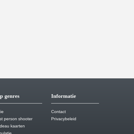
p genres
Informatie
ie
Contact
rst person shooter
Privacybeleid
deau kaarten
mulatie