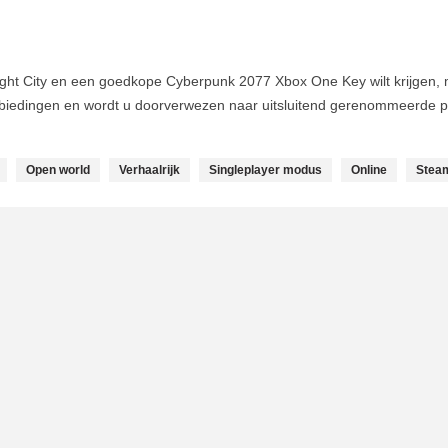
ght City en een goedkope Cyberpunk 2077 Xbox One Key wilt krijgen, mo
nbiedingen en wordt u doorverwezen naar uitsluitend gerenommeerde p
Open world
Verhaalrijk
Singleplayer modus
Online
Stea