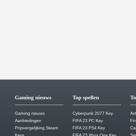
Gaming nieuws
Top spellen
To
Gaming nieuws
Cyberpunk 2077 Key
Act
Aanbiedingen
FIFA 23 PC Key
Fi
Prijsvergelijking Steam
FIFA 23 PS4 Key
Ca
Keys
FIFA 23 Xbox One Key
Si