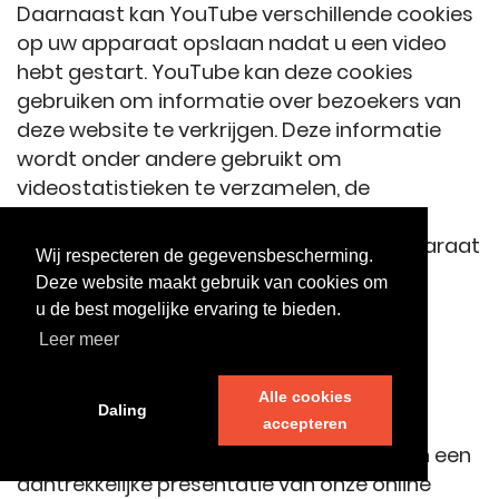
Daarnaast kan YouTube verschillende cookies
op uw apparaat opslaan nadat u een video
hebt gestart. YouTube kan deze cookies
gebruiken om informatie over bezoekers van
deze website te verkrijgen. Deze informatie
wordt onder andere gebruikt om
videostatistieken te verzamelen, de
bruikbaarheid te verbeteren en fraude te
voorkomen. De cookies blijven op uw apparaat
Wij respecteren de gegevensbescherming.
totdat u ze verwijdert.
Deze website maakt gebruik van cookies om
u de best mogelijke ervaring te bieden.
Indien nodig kunnen na het begin van een
Leer meer
YouTube-video verdere
gegevensverwerkingen worden gestart
Alle cookies
waarover wij geen controle hebben.
Daling
accepteren
YouTube wordt gebruikt in het belang van een
aantrekkelijke presentatie van onze online