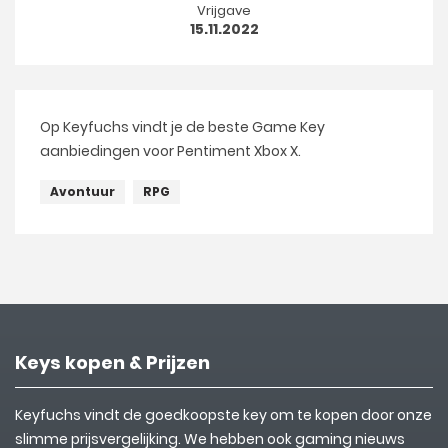
Vrijgave
15.11.2022
Op Keyfuchs vindt je de beste Game Key
aanbiedingen voor Pentiment Xbox X.
Avontuur
RPG
Keys kopen & Prijzen
Keyfuchs vindt de goedkoopste key om te kopen door onze
slimme prijsvergelijking. We hebben ook gaming nieuws