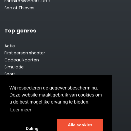
Fortnite Wonder Outfit
Sea of Thieves
Top genres
Actie
First person shooter
Cadeau kaarten
Simulatie
Sport
Steam Key
Overleven
Wij respecteren de gegevensbescherming.
Deze website maakt gebruik van cookies om
u de best mogelijke ervaring te bieden.
Informatie
Leer meer
Alle cookies
Contact
Daling