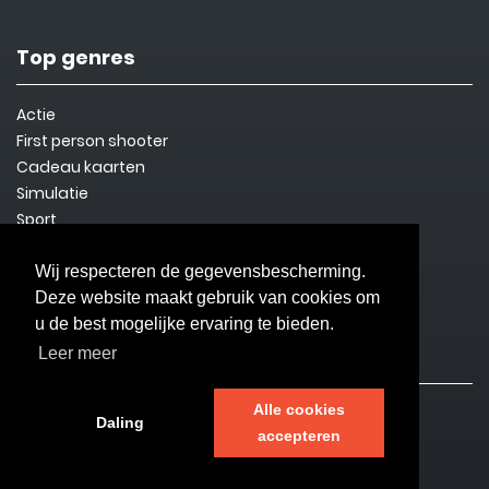
Top genres
Actie
First person shooter
Cadeau kaarten
Simulatie
Sport
Steam Key
Overleven
Wij respecteren de gegevensbescherming.
Deze website maakt gebruik van cookies om
u de best mogelijke ervaring te bieden.
Informatie
Leer meer
Alle cookies
Contact
Daling
accepteren
Privacybeleid