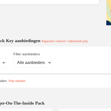
Pack Key aanbiedingen
Rapporteer verkeerd / ontbrekende prijs
Filter aanbieders
onden.
Prijs melden
ger-On-The-Inside Pack