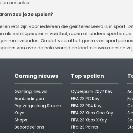
c en consoles.
aarom zou je ze spelen?
ellen iets zijn voor iedereen die geïnteresseerd is in sport. 
 als een superster in voetbal, racen of andere sporten. Je
ngen met vrienden. Omdat vooral het genre van sportgames 
pelers van over de hele wereld en leert nieuwe mensen vrij
Gaming nieuws
Top spellen
T
Gaming nieuws
Cyberpunk 2077 Key
Ac
Aanbiedingen
FIFA 23 PC Key
Fi
Prijsvergelijking Steam
FIFA 23 PS4 Key
Ca
Keys
FIFA 23 Xbox One Key
Si
Shops
FIFA 23 Xbox X Key
Sp
Beoordeel ons
Fifa 23 Points
St