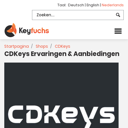
Taal:
Deutsch
|
English
|
Nederlands
Startpagina
Shops
CDKeys
CDKeys Ervaringen & Aanbiedingen