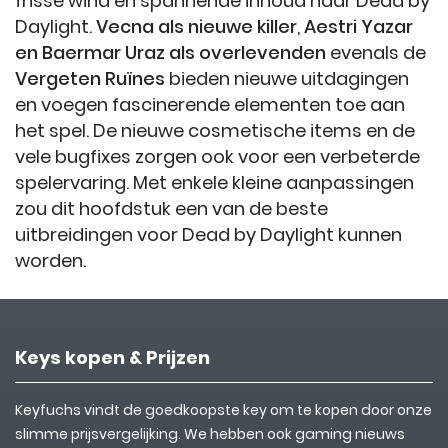
frisse wind en spannende inhoud naar Dead by
Daylight.
Vecna als nieuwe killer
,
Aestri Yazar
en Baermar Uraz als overlevenden
evenals de
Vergeten Ruïnes
bieden nieuwe uitdagingen
en voegen fascinerende elementen toe aan
het spel. De nieuwe cosmetische items en de
vele bugfixes zorgen ook voor een verbeterde
spelervaring. Met enkele kleine aanpassingen
zou dit hoofdstuk een van de beste
uitbreidingen voor Dead by Daylight kunnen
worden.
Keys kopen & Prijzen
Keyfuchs vindt de goedkoopste key om te kopen door onze
slimme prijsvergelijking. We hebben ook gaming nieuws