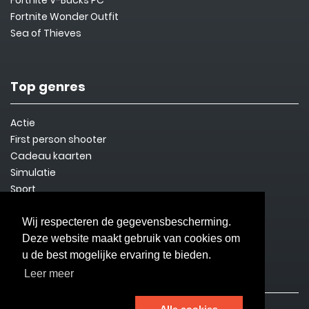
Fortnite V-Bucks PC
Fortnite Wonder Outfit
Sea of Thieves
Top genres
Actie
First person shooter
Cadeau kaarten
Simulatie
Sport
Steam Key
Overleven
Wij respecteren de gegevensbescherming.
Deze website maakt gebruik van cookies om
u de best mogelijke ervaring te bieden.
Informatie
Leer meer