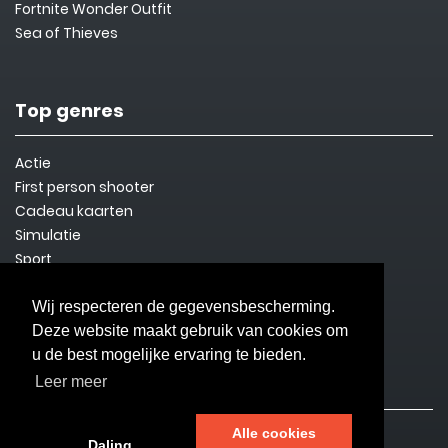
Fortnite Wonder Outfit
Sea of Thieves
Top genres
Actie
First person shooter
Cadeau kaarten
Simulatie
Sport
Steam Key
Overleven
Wij respecteren de gegevensbescherming.
Deze website maakt gebruik van cookies om
u de best mogelijke ervaring te bieden.
Informatie
Leer meer
Alle cookies
Contact
Daling