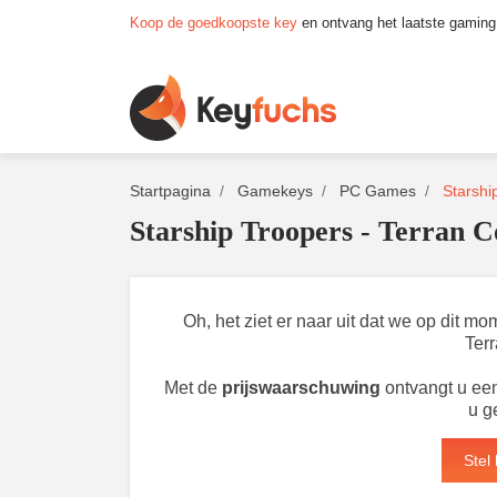
Koop de goedkoopste key
en ontvang het laatste gaming
Startpagina
Gamekeys
PC Games
Starshi
Starship Troopers - Terran
Oh, het ziet er naar uit dat we op dit m
Ter
Met de
prijswaarschuwing
ontvangt u een
u g
Stel 