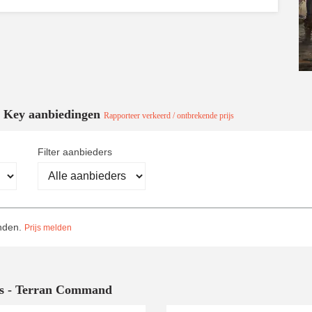
d Key aanbiedingen
Rapporteer verkeerd / ontbrekende prijs
Filter aanbieders
onden.
Prijs melden
rs - Terran Command