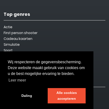
Top genres
Actie
First person shooter
Cadeau kaarten
Simulatie
Sport
Steam Key
Overleven
Wij respecteren de gegevensbescherming.
Deze website maakt gebruik van cookies om
u de best mogelijke ervaring te bieden.
Informatie
Leer meer
Alle cookies
Contact
Daling
accepteren
Privacybeleid