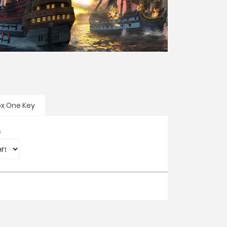
ox One Key
s