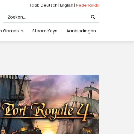
Taal:
Deutsch
|
English
|
Nederlands
p Games
Steam Keys
Aanbiedingen