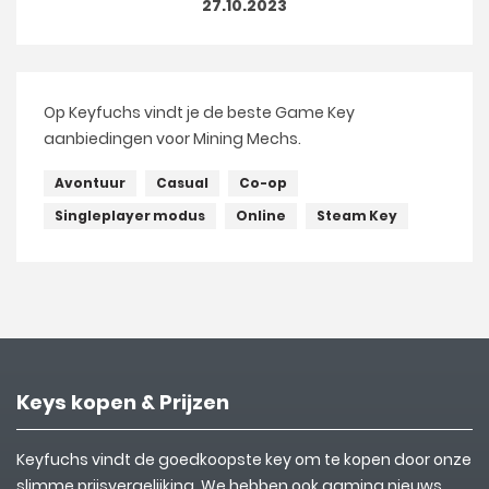
27.10.2023
Op Keyfuchs vindt je de beste Game Key
aanbiedingen voor Mining Mechs.
Avontuur
Casual
Co-op
Singleplayer modus
Online
Steam Key
Keys kopen & Prijzen
Keyfuchs vindt de goedkoopste key om te kopen door onze
slimme prijsvergelijking. We hebben ook gaming nieuws