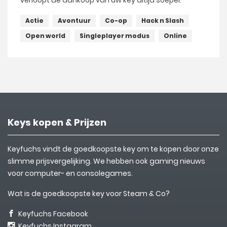
verloopt de aankoop van uw key altijd soepel.
Actie
Avontuur
Co-op
Hack n Slash
Open world
Singleplayer modus
Online
Keys kopen & Prijzen
Keyfuchs vindt de goedkoopste key om te kopen door onze
slimme prijsvergelijking. We hebben ook gaming nieuws
voor computer- en consolegames.
Wat is de goedkoopste key voor Steam & Co?
Keyfuchs Facebook
Keyfuchs Instagram