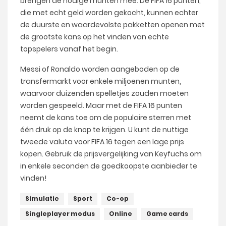
brengen de nodige munten mee. De FIFA 16 punten,
die met echt geld worden gekocht, kunnen echter
de duurste en waardevolste pakketten openen met
de grootste kans op het vinden van echte
topspelers vanaf het begin.
Messi of Ronaldo worden aangeboden op de
transfermarkt voor enkele miljoenen munten,
waarvoor duizenden spelletjes zouden moeten
worden gespeeld. Maar met de FIFA 16 punten
neemt de kans toe om de populaire sterren met
één druk op de knop te krijgen. U kunt de nuttige
tweede valuta voor FIFA 16 tegen een lage prijs
kopen. Gebruik de prijsvergelijking van Keyfuchs om
in enkele seconden de goedkoopste aanbieder te
vinden!
Simulatie
Sport
Co-op
Singleplayer modus
Online
Game cards