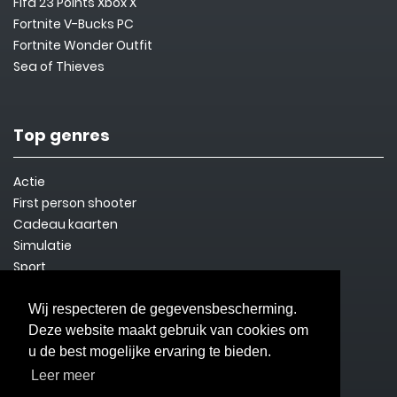
Fifa 23 Points Xbox X
Fortnite V-Bucks PC
Fortnite Wonder Outfit
Sea of Thieves
Top genres
Actie
First person shooter
Cadeau kaarten
Simulatie
Sport
Steam Key
Overleven
Wij respecteren de gegevensbescherming.
Deze website maakt gebruik van cookies om
u de best mogelijke ervaring te bieden.
Informatie
Leer meer