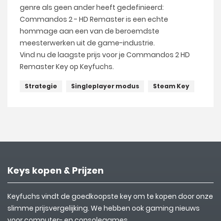
genre als geen ander heeft gedefinieerd:
Commandos 2 - HD Remaster is een echte
hommage aan een van de beroemdste
meesterwerken uit de game-industrie.
Vind nu de laagste prijs voor je Commandos 2 HD
Remaster Key op Keyfuchs.
Strategie
Singleplayer modus
Steam Key
Keys kopen & Prijzen
Keyfuchs vindt de goedkoopste key om te kopen door onze
slimme prijsvergelijking. We hebben ook gaming nieuws
voor computer- en consolegames.