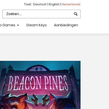
Taal:
Deutsch
|
English
|
Nederlands
p Games
Steam Keys
Aanbiedingen