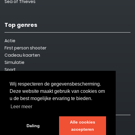
Sea of Thieves
Top genres
Actie
First person shooter
Cadeau kaarten
Simulatie
Sport
Steam Key
Overleven
Wij respecteren de gegevensbescherming.
Deze website maakt gebruik van cookies om
u de best mogelijke ervaring te bieden.
Informatie
Leer meer
Alle cookies
Contact
Daling
accepteren
Privacybeleid