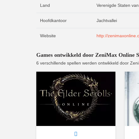
Land
Verenigde Staten van
Hoofdkantoor
Jachtvallei
Website
http://zenimaxonline.
Games ontwikkeld door ZeniMax Online S
6 verschillende spellen werden ontwikkeld door Zen