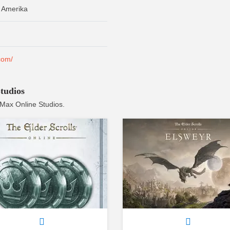
 Amerika
com/
tudios
iMax Online Studios.