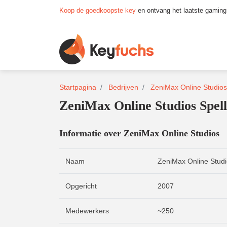
Koop de goedkoopste key
en ontvang het laatste gaming
Startpagina
Bedrijven
ZeniMax Online Studios
ZeniMax Online Studios Spell
Informatie over ZeniMax Online Studios
Naam
ZeniMax Online Stud
Opgericht
2007
Medewerkers
~250